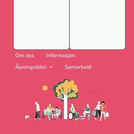
Om oss
Informasjon
Åpningstider
Samarbeid