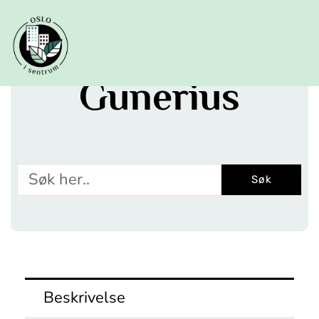
Hopp
rett
til
innholdet
Gunerius
Søk
Søk
Beskrivelse