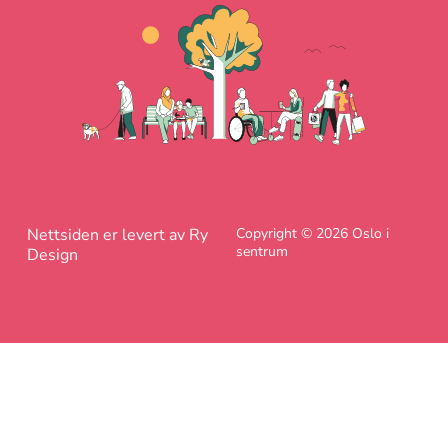
Nettsiden er levert av Ry
Copyright © 2026 Oslo i
sentrum
Design