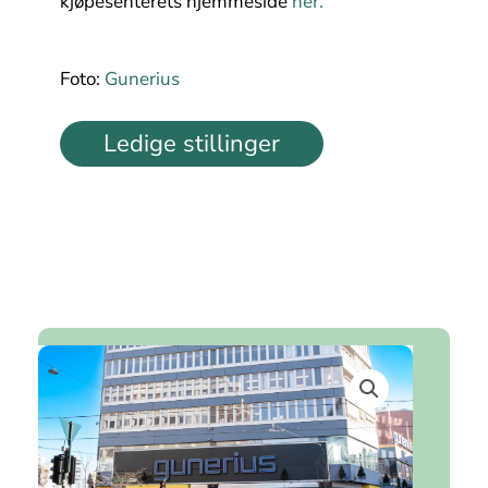
kjøpesenterets hjemmeside
her.
Foto:
Gunerius
Ledige stillinger