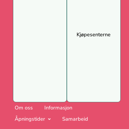
Kjøpesenterne
Om oss
Informasjon
Åpningstider
Samarbeid