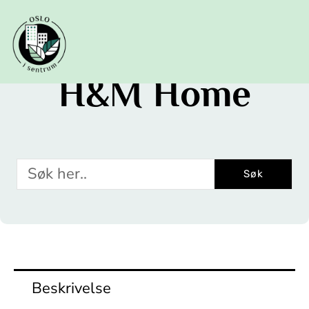
Hopp
rett
til
innholdet
H&M Home
Søk
Søk
Beskrivelse