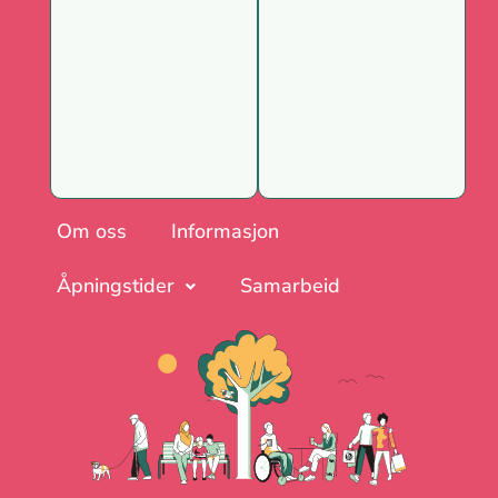
Om oss
Informasjon
Åpningstider
Samarbeid