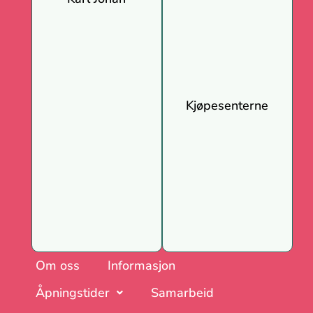
Kjøpesenterne
Om oss
Informasjon
Åpningstider
Samarbeid