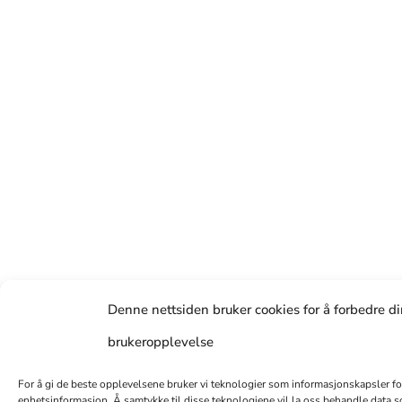
Denne nettsiden bruker cookies for å forbedre d
brukeropplevelse
For å gi de beste opplevelsene bruker vi teknologier som informasjonskapsler for å
enhetsinformasjon. Å samtykke til disse teknologiene vil la oss behandle data so