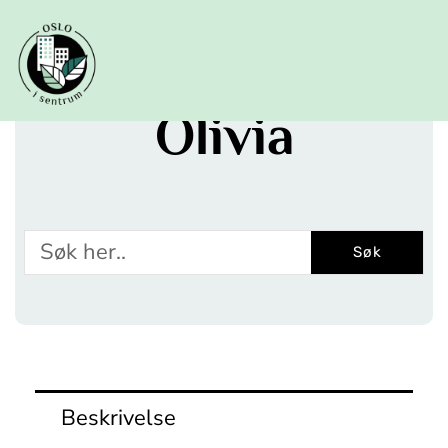
Hopp
rett
til
innholdet
Olivia
Søk
Søk
Beskrivelse