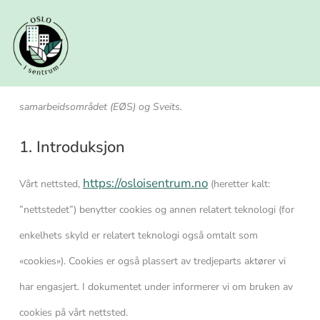
Hopp
rett
Consent
Consent
Consent
Consent
Consent
Consent
Consent
Consent
Consent
Consent
Consent
Statistikk
Markedsfør
Denne informasjonskapselerklæringen ble sist oppdatert den
til
innholdet
to
to
to
to
to
to
to
to
to
to
to
26. februar 2025 og gjelder for borgere og innbyggere med
service
service
service
service
service
service
service
service
service
service
service
lovlig permanent opphold i det europeiske økonomiske
wordpress
elementor
google-
sourcebuster-
matomo
litespeed
google-
youtube
facebook
tiktok
diverse
samarbeidsområdet (EØS) og Sveits.
analytics
js
fonts
1. Introduksjon
https://osloisentrum.no
Vårt nettsted,
(heretter kalt:
”nettstedet”) benytter cookies og annen relatert teknologi (for
enkelhets skyld er relatert teknologi også omtalt som
«cookies»). Cookies er også plassert av tredjeparts aktører vi
har engasjert. I dokumentet under informerer vi om bruken av
cookies på vårt nettsted.