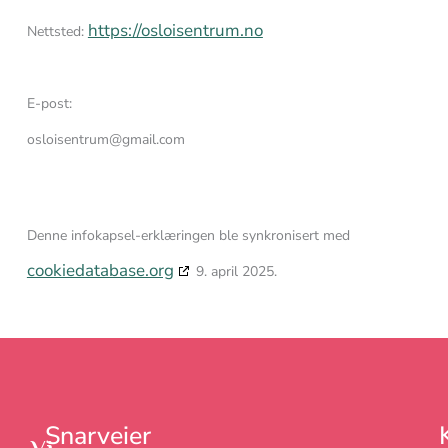
https://osloisentrum.no
Nettsted:
E-post:
osloisentrum@
gmail.com
Denne infokapsel-erklæringen ble synkronisert med
cookiedatabase.org
9. april 2025.
Snarveier
Vi