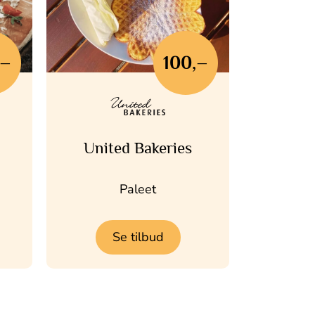
,–
100,–
United Bakeries
Paleet
Se tilbud