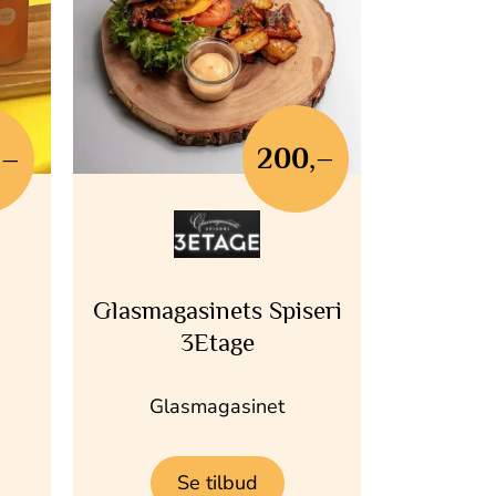
200,–
,–
Glasmagasinets Spiseri
3Etage
Glasmagasinet
Se tilbud