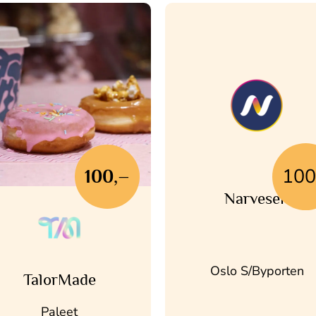
100
100,–
Narvesen
Oslo S/Byporten
TalorMade
Paleet