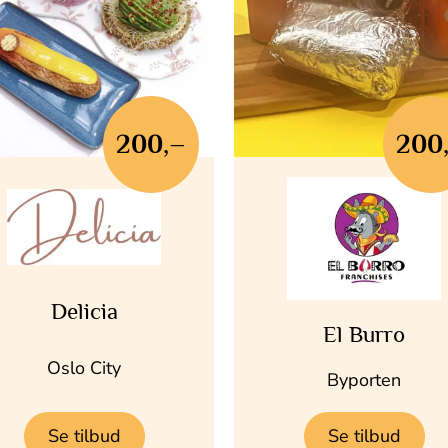
200,–
200
Delicia
El Burro
Oslo City
Byporten
Se tilbud
Se tilbud