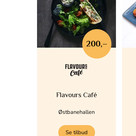
200,–
Flavours Café
Østbanehallen
Se tilbud