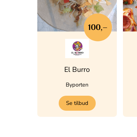
100,–
El Burro
Byporten
Se tilbud