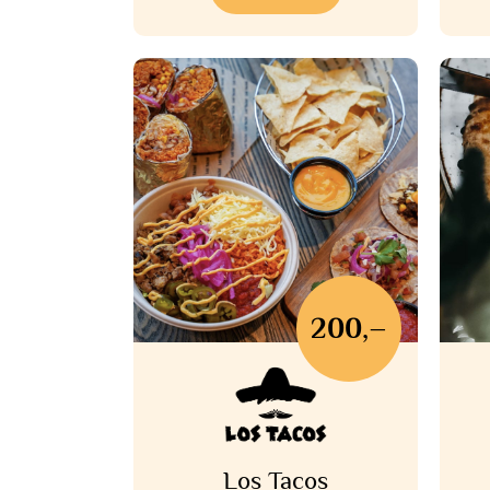
200,–
Los Tacos