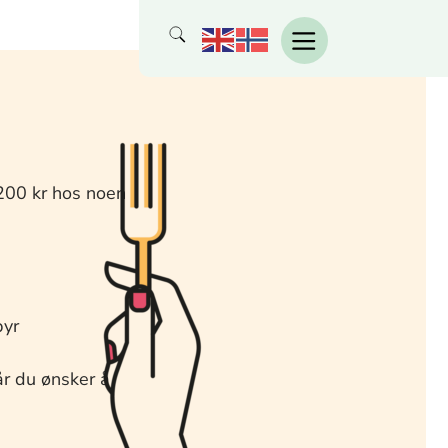
 200 kr hos noen
byr
år du ønsker å