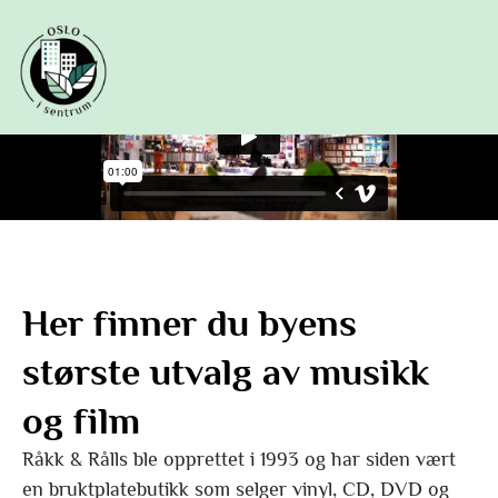
Hopp
rett
til
innholdet
Her finner du byens
største utvalg av musikk
og film
Råkk & Rålls ble opprettet i 1993 og har siden vært
en bruktplatebutikk som selger vinyl, CD, DVD og