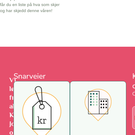
får du en liste på hva som skjer
og har skjedd denne våren!
Snarveier
Vi
løfter
O
frem
alt
Karl
Johan
og