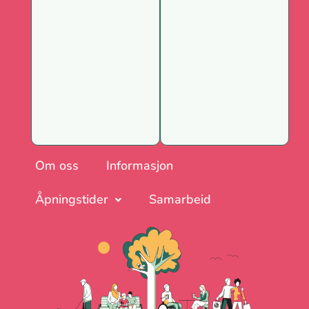
Om oss
Informasjon
Åpningstider
Samarbeid